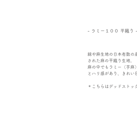
- ラミー１００ 平織り 
​綿や麻生地の日本有数の
された麻の平織り生地。
麻の中でもラミー（芋麻
とハリ感があり、きれい
​＊こちらはデッドストッ