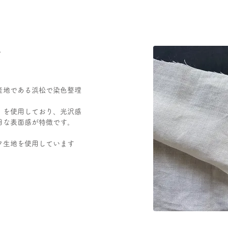
-
産地である浜松で染色整理
）を使用しており、光沢感
目な表面感が特徴です。
ク生地を使用しています