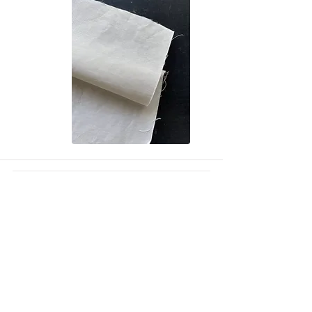
Home
About
Lookbook
Online Store
Information
Contact